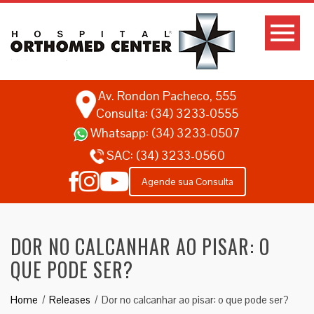
Av. Rondon Pacheco, 555
Consulta: (34) 3233-0555
Whatsapp:
(34) 3233-0507
SAC:
(34) 3233-0560
Agende sua Consulta
DOR NO CALCANHAR AO PISAR: O
QUE PODE SER?
Home
Releases
Dor no calcanhar ao pisar: o que pode ser?