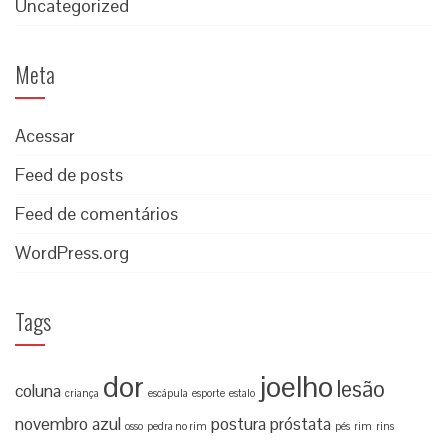
Uncategorized
Meta
Acessar
Feed de posts
Feed de comentários
WordPress.org
Tags
dor
joelho
lesão
coluna
criança
escápula
esporte
estalo
novembro azul
postura
próstata
osso
pedra no rim
pés
rim
rins