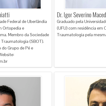
iatti
Dr. Igor Severino Mace
ade Federal de Uberlândia
Graduado pela Universidad
m Ortopedia e
(UFU) com residência em O
sma. Membro da Sociedade
Traumatologia pela mesm
 e Traumatologia (SBOT).
o do Grupo de Pé e
Website:
om.br