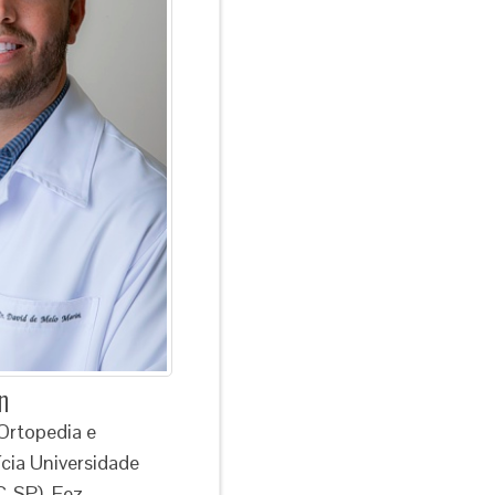
n
Ortopedia e
cia Universidade
C-SP). Fez