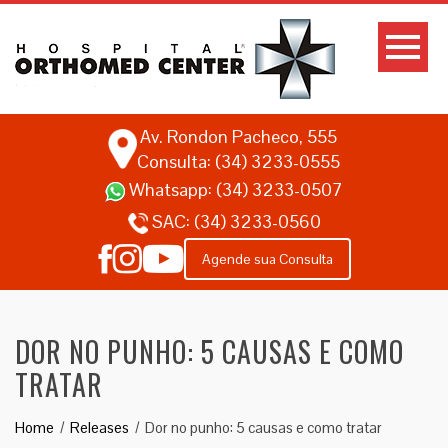
Av. Rondon Pacheco, 555
Consulta: (34) 3233-0555
Whatsapp:
(34) 3233-0507
SAC:
(34) 3233-0560
Agende sua Consulta
DOR NO PUNHO: 5 CAUSAS E COMO
TRATAR
Home
Releases
Dor no punho: 5 causas e como tratar