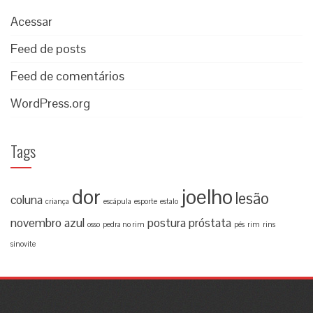
Acessar
Feed de posts
Feed de comentários
WordPress.org
Tags
dor
joelho
lesão
coluna
criança
escápula
esporte
estalo
novembro azul
postura
próstata
osso
pedra no rim
pés
rim
rins
sinovite