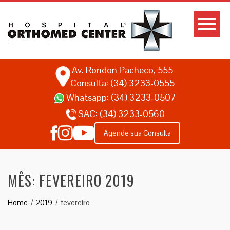
Av. Rondon Pacheco, 555
Consulta: (34) 3233-0555
Whatsapp:
(34) 3233-0507
SAC:
(34) 3233-0560
Agende sua Consulta
MÊS:
FEVEREIRO 2019
Home
2019
fevereiro