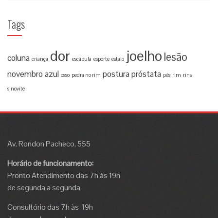
Tags
dor
joelho
lesão
coluna
criança
escápula
esporte
estalo
novembro azul
postura
próstata
osso
pedra no rim
pés
rim
rins
sinovite
Av. Rondon Pacheco, 555
Horário de funcionamento:
Pronto Atendimento das 7h às 19h
de segunda a segunda
Consultório das 7h às 19h