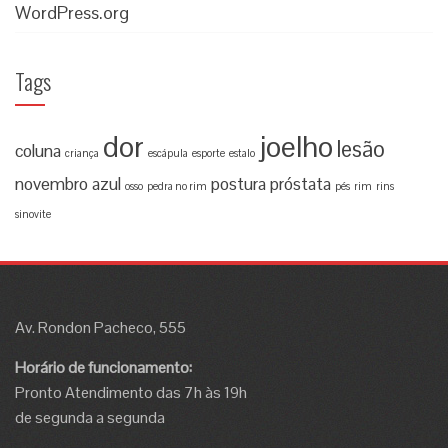
WordPress.org
Tags
dor
joelho
lesão
coluna
criança
escápula
esporte
estalo
novembro azul
postura
próstata
osso
pedra no rim
pés
rim
rins
sinovite
Av. Rondon Pacheco, 555
Horário de funcionamento:
Pronto Atendimento das 7h às 19h
de segunda a segunda