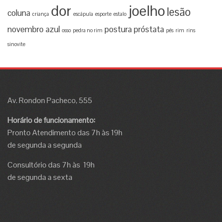
dor
joelho
lesão
coluna
criança
escápula
esporte
estalo
novembro azul
postura
próstata
osso
pedra no rim
pés
rim
rins
sinovite
Av. Rondon Pacheco, 555
Horário de funcionamento:
Pronto Atendimento das 7h às 19h
de segunda a segunda
Consultório das 7h às 19h
de segunda a sexta