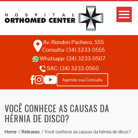
Av. Rondon Pacheco, 555
Consulta: (34) 3233-0555
Whatsapp:
(34) 3233-0507
SAC:
(34) 3233-0560
Agende sua Consulta
VOCÊ CONHECE AS CAUSAS DA
HÉRNIA DE DISCO?
Home
Releases
Você conhece as causas da hérnia de disco?