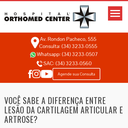
Av. Rondon Pacheco, 555
Consulta: (34) 3233-0555
Whatsapp:
(34) 3233-0507
SAC:
(34) 3233-0560
Agende sua Consulta
VOCÊ SABE A DIFERENÇA ENTRE
LESÃO DA CARTILAGEM ARTICULAR E
ARTROSE?