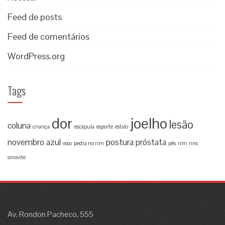
Feed de posts
Feed de comentários
WordPress.org
Tags
dor
joelho
lesão
coluna
criança
escápula
esporte
estalo
novembro azul
postura
próstata
osso
pedra no rim
pés
rim
rins
sinovite
Av. Rondon Pacheco, 555