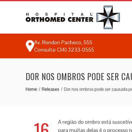
Av. Rondon Pacheco, 555
Consulta: (34) 3233-0555
DOR NOS OMBROS PODE SER CA
Home
Releases
Dor nos ombros pode ser causada po
16
A região do ombro está suscetí
para muitas delas é o processo 