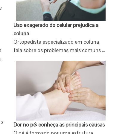
e
Uso exagerado do celular prejudica a
coluna
Ortopedista especializado em coluna
s
fala sobre os problemas mais comuns …
o,
as
Dor no pé: conheça as principais causas
O pé é formado por uma estrutura