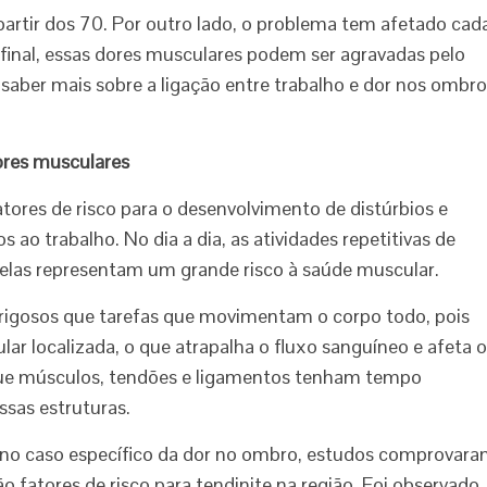
partir dos 70. Por outro lado, o problema tem afetado cad
Afinal, essas dores musculares podem ser agravadas pelo
 saber mais sobre a ligação entre trabalho e dor nos ombr
ores musculares
tores de risco para o desenvolvimento de distúrbios e
ao trabalho. No dia a dia, as atividades repetitivas de
elas representam um grande risco à saúde muscular.
rigosos que tarefas que movimentam o corpo todo, pois
ar localizada, o que atrapalha o fluxo sanguíneo e afeta 
que músculos, tendões e ligamentos tenham tempo
ssas estruturas.
s no caso específico da dor no ombro, estudos comprovar
o fatores de risco para tendinite na região. Foi observado