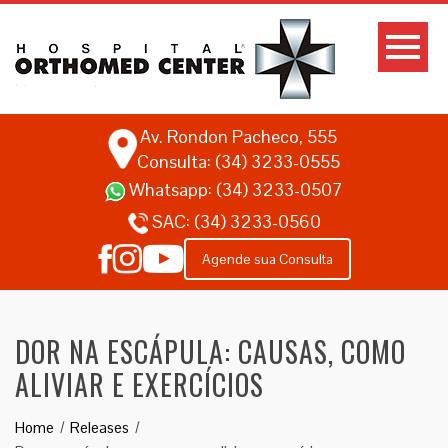
Av. Rondon Pacheco, 555
Consulta: (34) 3233-0555
Whatsapp:
(34) 3233-0507
SAC:
(34) 3233-0560
Agende sua Consulta
DOR NA ESCÁPULA: CAUSAS, COMO
ALIVIAR E EXERCÍCIOS
Home
Releases