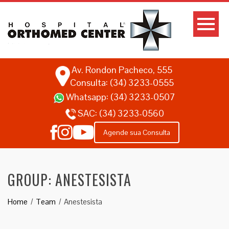
Av. Rondon Pacheco, 555
Consulta: (34) 3233-0555
Whatsapp:
(34) 3233-0507
SAC:
(34) 3233-0560
Agende sua Consulta
GROUP:
ANESTESISTA
Home
Team
Anestesista