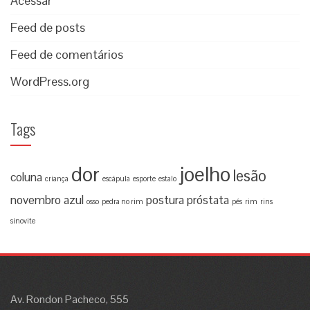
Acessar
Feed de posts
Feed de comentários
WordPress.org
Tags
dor
joelho
lesão
coluna
criança
escápula
esporte
estalo
novembro azul
postura
próstata
osso
pedra no rim
pés
rim
rins
sinovite
Av. Rondon Pacheco, 555