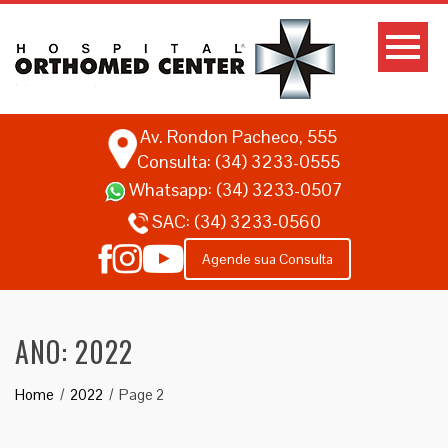
Av. Rondon Pacheco, 555
Consulta: (34) 3233-0555
Whatsapp:
(34) 3233-0507
SAC:
(34) 3233-0560
Agende sua Consulta
ANO:
2022
Home
2022
Page 2